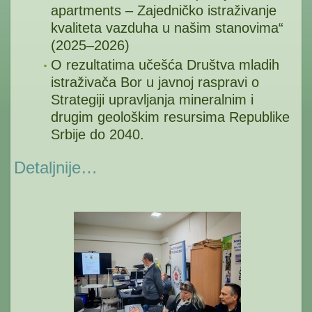
apartments – Zajedničko istraživanje
kvaliteta vazduha u našim stanovima“
(2025–2026)
O rezultatima učešća Društva mladih
istraživača Bor u javnoj raspravi o
Strategiji upravljanja mineralnim i
drugim geološkim resursima Republike
Srbije do 2040.
Detaljnije…