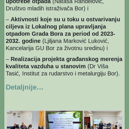
upotrebe otpada
(Nataša Ranđelović,
Društvo mladih istraživača Bor) i
–
Aktivnosti koje su u toku u ostvarivanju
ciljeva iz Lokalnog plana upravljanja
otpadom Grada Bora za period od 2023-
2032. godine
(Ljiljana Marković Luković,
Kancelarija GU Bor za životnu sredinu) i
–
Realizacija projekta građanskog merenja
kvaliteta vazduha u stanovim
(Dr Viša
Tasić, Institut za rudarstvo i metalurgiju Bor).
Detaljnije…