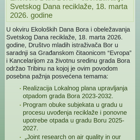
Svetskog Dana reciklaže, 18. marta
2026. godine
U okviru Ekoloških Dana Bora i obeležavanja
Svetskog Dana reciklaže, 18. marta 2026.
godine, Društvo mladih istraživača Bor u
saradnji sa Građanskom čitaonicom “Evropa”
i Kancelarijom za životnu sredinu grada Bora
održao Tribinu na kojoj je ovim povodom
posebna pažnja posvećena temama:
Realizacija Lokalnog plana upravljanja
otpadom grada Bora 2023-2032.
Program obuke subjekata u gradu u
procesu uvođenja reciklaže i ponovne
upotrebe otpada u gradu Boru 2025-
2027.
„Joint research on air quality in our