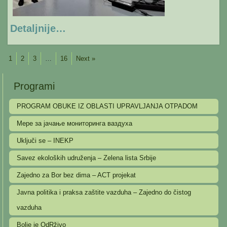
Detaljnije…
1
2
3
…
16
Next »
Programi
PROGRAM OBUKE IZ OBLASTI UPRAVLJANJA OTPADOM
Мере за јачање мониторинга ваздуха
Uključi se – INEKP
Savez ekoloških udruženja – Zelena lista Srbije
Zajedno za Bor bez dima – ACT projekat
Javna politika i praksa zaštite vazduha – Zajedno do čistog
vazduha
Bolje je OdRživo