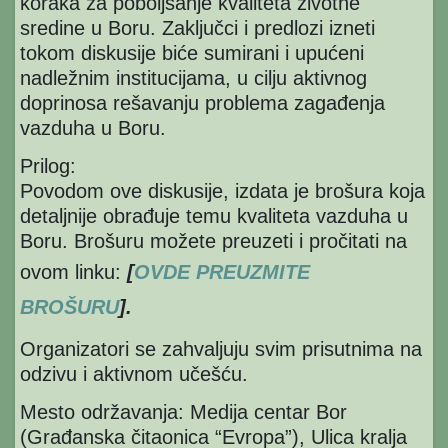
koraka za poboljšanje kvaliteta životne
sredine u Boru. Zaključci i predlozi izneti
tokom diskusije biće sumirani i upućeni
nadležnim institucijama, u cilju aktivnog
doprinosa rešavanju problema zagađenja
vazduha u Boru.
Prilog:
Povodom ove diskusije, izdata je brošura koja
detaljnije obrađuje temu kvaliteta vazduha u
Boru. Brošuru možete preuzeti i pročitati na
ovom linku:
[
OVDE PREUZMITE
BROŠURU
].
Organizatori se zahvaljuju svim prisutnima na
odzivu i aktivnom učešću.
Mesto održavanja: Medija centar Bor
(Građanska čitaonica “Evropa”), Ulica kralja