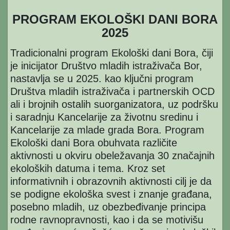
PROGRAM EKOLOŠKI DANI BORA
2025
Tradicionalni program Ekološki dani Bora, čiji
je inicijator Društvo mladih istraživača Bor,
nastavlja se u 2025. kao ključni program
Društva mladih istraživača i partnerskih OCD
ali i brojnih ostalih suorganizatora, uz podršku
i saradnju Kancelarije za životnu sredinu i
Kancelarije za mlade grada Bora. Program
Ekološki dani Bora obuhvata različite
aktivnosti u okviru obeležavanja 30 značajnih
ekoloških datuma i tema. Kroz set
informativnih i obrazovnih aktivnosti cilj je da
se podigne ekološka svest i znanje građana,
posebno mladih, uz obezbeđivanje principa
rodne ravnopravnosti, kao i da se motivišu