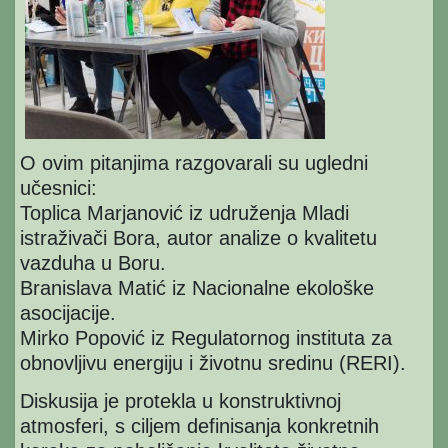
O ovim pitanjima razgovarali su ugledni
učesnici:
Toplica Marjanović iz udruženja Mladi
istraživači Bora, autor analize o kvalitetu
vazduha u Boru.
Branislava Matić iz Nacionalne ekološke
asocijacije.
Mirko Popović iz Regulatornog instituta za
obnovljivu energiju i životnu sredinu (RERI).
Diskusija je protekla u konstruktivnoj
atmosferi, s ciljem definisanja konkretnih