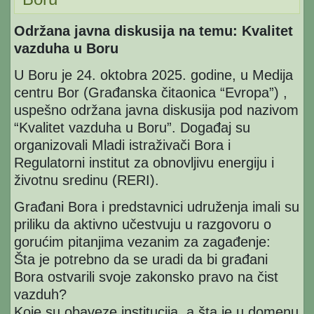
Održana javna diskusija na temu: Kvalitet
vazduha u Boru
U Boru je 24. oktobra 2025. godine, u Medija
centru Bor (Građanska čitaonica “Evropa”) ,
uspešno održana javna diskusija pod nazivom
“Kvalitet vazduha u Boru”. Događaj su
organizovali Mladi istraživači Bora i
Regulatorni institut za obnovljivu energiju i
životnu sredinu (RERI).
Građani Bora i predstavnici udruženja imali su
priliku da aktivno učestvuju u razgovoru o
gorućim pitanjima vezanim za zagađenje:
Šta je potrebno da se uradi da bi građani
Bora ostvarili svoje zakonsko pravo na čist
vazduh?
Koje su obaveze institucija, a šta je u domenu