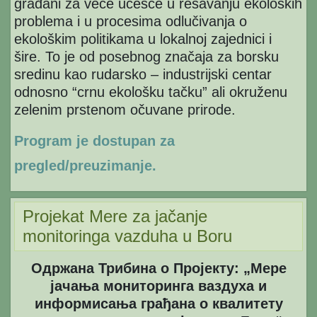
građani za veće učešće u rešavanju ekoloških
problema i u procesima odlučivanja o
ekološkim politikama u lokalnoj zajednici i
šire. To je od posebnog značaja za borsku
sredinu kao rudarsko – industrijski centar
odnosno “crnu ekološku tačku” ali okruženu
zelenim prstenom očuvane prirode.
Program je dostupan za
pregled/preuzimanje.
Projekat Mere za jačanje
monitoringa vazduha u Boru
Одржана Трибина о Пројекту: „Мере
јачања мониторинга ваздуха и
информисања грађана о квалитету