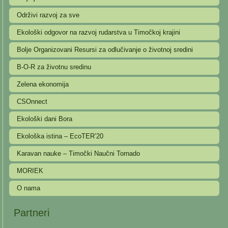
Održivi razvoj za sve
Ekološki odgovor na razvoj rudarstva u Timočkoj krajini
Bolje Organizovani Resursi za odlučivanje o životnoj sredini
B-O-R za životnu sredinu
Zelena ekonomija
CSOnnect
Ekološki dani Bora
Ekološka istina – EcoTER’20
Karavan nauke – Timočki Naučni Tornado
MORIEK
O nama
Partneri