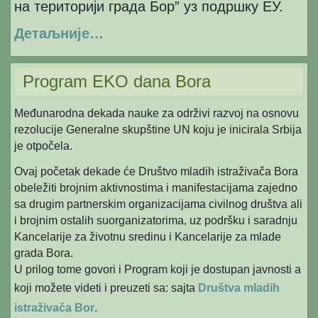
на територији града Бор” уз подршку ЕУ.
Детаљније…
Program EKO dana Bora
Međunarodna dekada nauke za održivi razvoj na osnovu
rezolucije Generalne skupštine UN koju je inicirala Srbija
je otpočela.
Ovaj početak dekade će Društvo mladih istraživača Bora
obeležiti brojnim aktivnostima i manifestacijama zajedno
sa drugim partnerskim organizacijama civilnog društva ali
i brojnim ostalih suorganizatorima, uz podršku i saradnju
Kancelarije za životnu sredinu i Kancelarije za mlade
grada Bora.
U prilog tome govori i Program koji je dostupan javnosti a
koji možete videti i preuzeti sa: sajta
Društva mladih
istraživača Bor
.