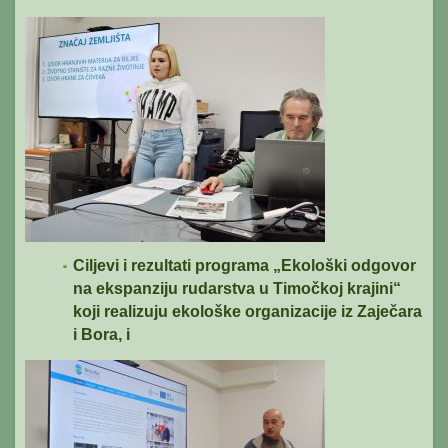
Ciljevi i rezultati programa „Ekološki odgovor
na ekspanziju rudarstva u Timočkoj krajini“
koji realizuju ekološke organizacije iz Zaječara
i Bora, i